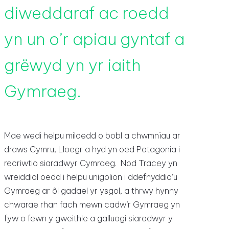
diweddaraf ac roedd
yn un o’r apiau gyntaf a
grëwyd yn yr iaith
Gymraeg.
Mae wedi helpu miloedd o bobl a chwmnïau ar
draws Cymru, Lloegr a hyd yn oed Patagonia i
recriwtio siaradwyr Cymraeg. Nod Tracey yn
wreiddiol oedd i helpu unigolion i ddefnyddio’u
Gymraeg ar ôl gadael yr ysgol, a thrwy hynny
chwarae rhan fach mewn cadw’r Gymraeg yn
fyw o fewn y gweithle a galluogi siaradwyr y