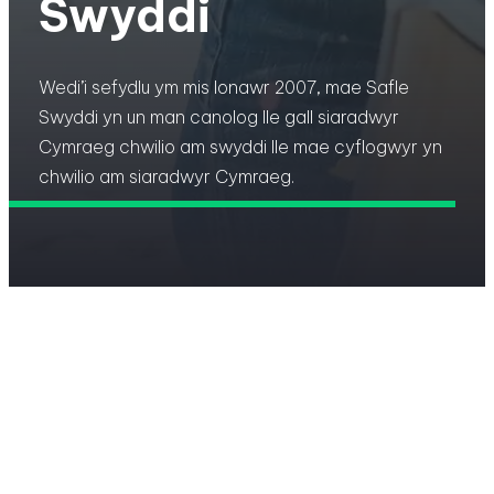
Swyddi
Wedi’i sefydlu ym mis Ionawr 2007, mae Safle
Swyddi yn un man canolog lle gall siaradwyr
Cymraeg chwilio am swyddi lle mae cyflogwyr yn
chwilio am siaradwyr Cymraeg.