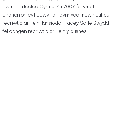
gwmnïau ledled Cymru. Yn 2007 fel ymateb i
anghenion cyflogwyr a’r cynnydd mewn dulliau
recriwtio ar-lein, lansiodd Tracey Safle Swyddi
fel cangen recriwtio ar-lein y busnes.