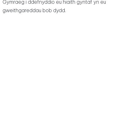
Gymraeg i ddefnyddio eu hiaith gyntaf yn eu
gweithgareddau bob dydd.