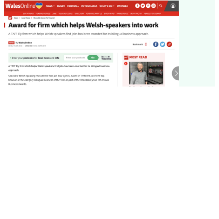
Gwobr i gwmni sy’n helpu
siaradwyr Cymraeg i mewn
i’r byd gwaith