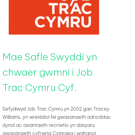
Mae Safle Swyddi yn
chwaer gwmni i Job
Trac Cymru Cyf.
Sefydlwyd Job Trac Cymru yn 2002 gan Tracey
Williams, yn wreiddiol fel gwasanaeth adnoddau
dynol ac asiantaeth recriwtio yn darparu
gwasanaeth cyfrwng Cymraeg i wahanol