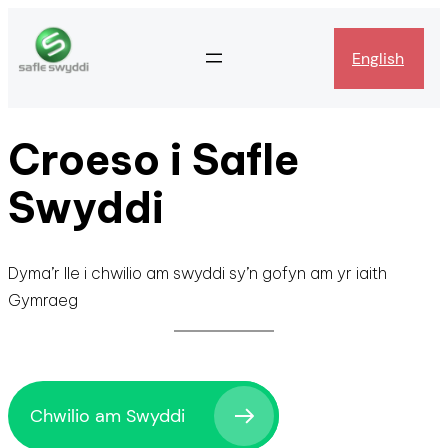
English
Croeso i Safle
Swyddi
Dyma’r lle i chwilio am swyddi sy’n gofyn am yr iaith
Gymraeg
Chwilio am Swyddi