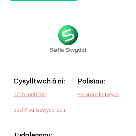
Cysylltwch â ni:
Polisïau:
07751 608780
Polisi preifatrwydd
post@safleswyddi.com
Tudalennau: