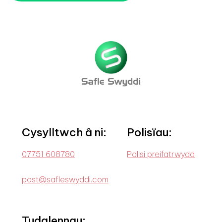
Cysylltwch â ni:
Polisïau:
07751 608780
Polisi preifatrwydd
post@safleswyddi.com
Tudalennau: