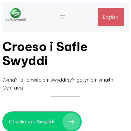
English
Croeso i Safle
Swyddi
Dyma’r lle i chwilio am swyddi sy’n gofyn am yr iaith
Gymraeg
Chwilio am Swyddi